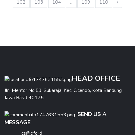
102
103
104
...
109
110
›
HEAD OFFICE
Jln. Mentor No.53, Sukaraja, Kec. Cicendo, Kota Bandung,
Jawa Barat 40175
SEND US A
MESSAGE
cs@cifo.id