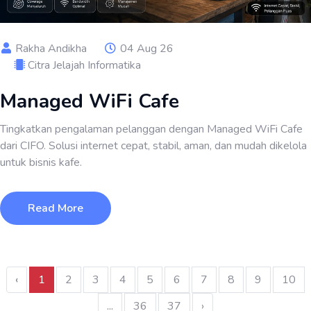
Rakha Andikha
04 Aug 26
Citra Jelajah Informatika
Managed WiFi Cafe
Tingkatkan pengalaman pelanggan dengan Managed WiFi Cafe
dari CIFO. Solusi internet cepat, stabil, aman, dan mudah dikelola
untuk bisnis kafe.
Read More
‹
1
2
3
4
5
6
7
8
9
10
...
36
37
›