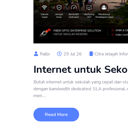
Ralbi
29 Jul 26
Citra Jelajah Inf
Internet untuk Seko
Butuh internet untuk sekolah yang cepat dan sta
dengan bandwidth dedicated, SLA profesional, 
men.....
Read More