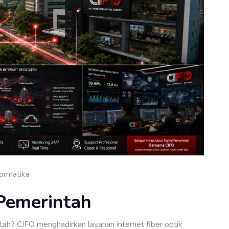
formatika
 Pemerintah
tah? CIFO menghadirkan layanan internet fiber optik