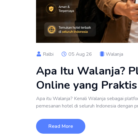
Ralbi
05 Aug 26
Walanja
Apa Itu Walanja? P
Online yang Prakti
Apa itu Walanja? Kenali Walanja sebagai platf
pemesanan hotel di seluruh Indonesia dengan pr
Read More