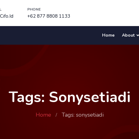
L
PHONE
ifo.id
+62 877 8808 1133
Home
About
Tags: Sonysetiadi
Home
Tags: sonysetiadi