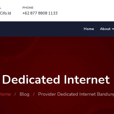
L
PHONE
ifo.id
+62 877 8808 1133
Home
About
 Dedicated Interne
Home
Blog
Provider Dedicated Internet Bandun