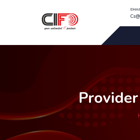
EMAI
Cs@c
Provider